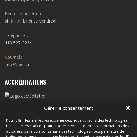
Heures d'ouverture :
8h à 17h lundi au vendredi
Téléphone :
418 527-2234
Courriel :
info@pbe.ca
ACCRÉDITATIONS
Gérer le consentement
RBQ N˚ 2966-5080
Pour offrir les meilleures expériences, nous utilisons des technologies
telles que les cookies pour stocker et/ou accéder aux informations des
SUIVEZ-NOUS !
appareils. Le fait de consentir à ces technologies nous permettra de
traiter des données telles que le comportement de navigation ou les ID